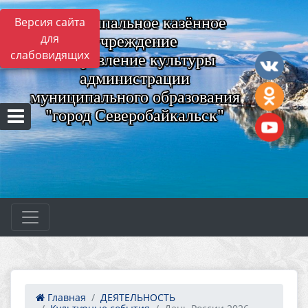
Муниципальное казённое
Версия сайта
для
учреждение
слабовидящих
"Управление культуры
администрации
муниципального образования
"город Северобайкальск"
Главная
ДЕЯТЕЛЬНОСТЬ