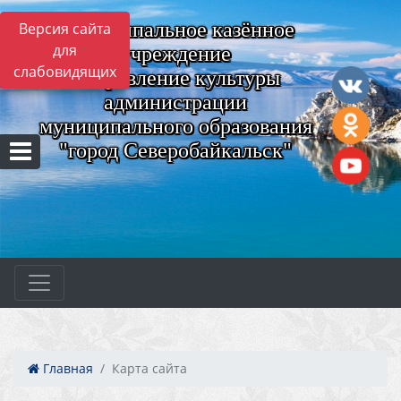
Муниципальное казённое
Версия сайта
для
учреждение
слабовидящих
"Управление культуры
администрации
муниципального образования
"город Северобайкальск"
Главная
Карта сайта