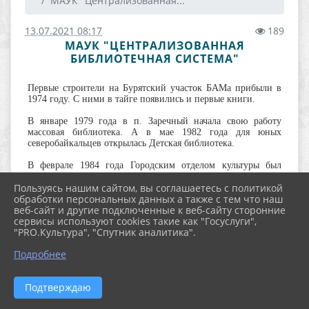
МАУК "Централизованная...
13.07.2021 08:17
189
МАУК "ЦЕНТРАЛИЗОВАННАЯ
БИБЛИОТЕЧНАЯ СИСТЕМА"
Первые строители на Бурятский участок БАМа прибыли в
1974 году. С ними в тайге появились и первые книги.
В январе 1979 года в п. Заречный начала свою работу
массовая библиотека. А в мае 1982 года для юных
северобайкальцев открылась Детская библиотека.
В феврале 1984 года Городским отделом культуры был
издан приказ об открытии в Северобайкальске городской
Пользуясь нашим сайтом, вы соглашаетесь с политикой
массовой библиотеки, и 5 марта того же года двери
обработки персональных данных а также с тем что наш
библиотеки, которая разместилась при интернате школы №
веб-сайт и другие подключенные к веб-сайту сторонние
11, были открыты для читателей.
сервисы используют cookies такие как "Госуслуги",
"PRO.Культура", "Спутник аналитика".
30 декабря 1987 года состоялось торжественное открытие
нового помещения городской массовой библиотеки на
Подробнее
первом этаже жилого дома № 5 по Ленинградскому
проспекту, и в канун нового 1988 года жители города
Северобайкальск получили прекрасный подарок.
Подтверждаю
Несмотря на то, что современные люди все больше и
больше времени проводят в Интернете, книги все же не