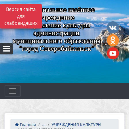
Муниципальное казённое
Версия сайта
для
учреждение
слабовидящих
"Управление культуры
администрации
муниципального образования
"город Северобайкальск"
Главная
...
УЧРЕЖДЕНИЯ КУЛЬТУРЫ